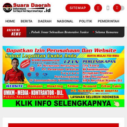
SITEMAP
HOME
BERITA
DAERAH
NASIONAL
POLITIK
PEMERINTAH
K
BREAKING
Seorang Ayah Mencuri Jagung Demi Sang Buah Hatinya , Polsek Jenar Se
NEWS