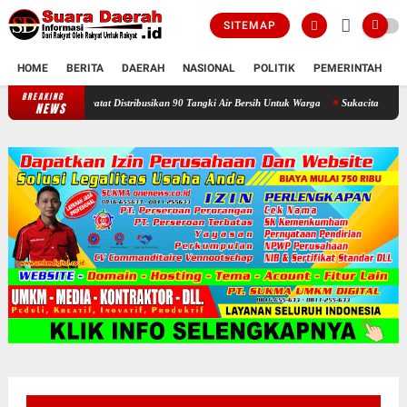
SITEMAP
HOME
BERITA
DAERAH
NASIONAL
POLITIK
PEMERINTAH
K
BREAKING
Selama Kemarau : Posko Relawan Ganefo Tangen Mencatat Distribusika
NEWS