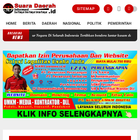
SITEMAP
HOME
BERITA
DAERAH
NASIONAL
POLITIK
PEMERINTAH
K
BREAKING
Profesor Minta Presiden RI Perintahkan Semua Aparatur Negara Di S
NEWS