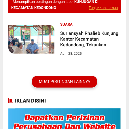
Menampilkan postingan dengan label
KUNJUGAN DI
KECAMATAN KEDONDONG
Tunjukkan semua
SUARA
Suriansyah Rhalieb Kunjungi
Kantor Kecamatan
Kedondong, Tekankan
Netralitas ASN dalam PSU
April 28, 2025
MUAT POSTINGAN LAINNYA
IKLAN DISINI