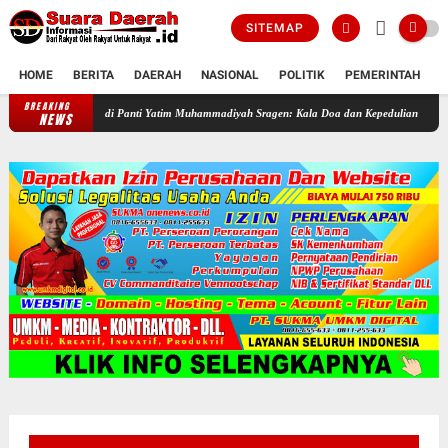
SITEMAP
HOME
BERITA
DAERAH
NASIONAL
POLITIK
PEMERINTAH
K
BREAKING
Sukacita di Panti Yatim Muhammadiyah Sragen: Kala Doa dan Kepedulian Mengalir di Ha
NEWS