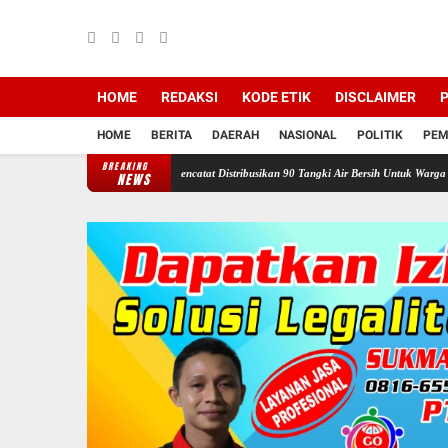
HOME
REDAKSI
KODE ETIK
DISCLAIMER
P
HOME
BERITA
DAERAH
NASIONAL
POLITIK
PEM
BREAKING
wan Ganefo Tangen Mencatat Distribusikan 90 Tangki Air Bersih Untuk Warga
Sukacita 
NEWS