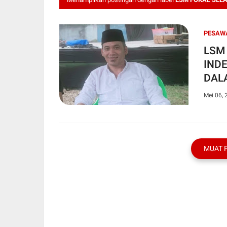
PESAW
LSM
IND
DAL
mend
Mei 06, 
MUAT 