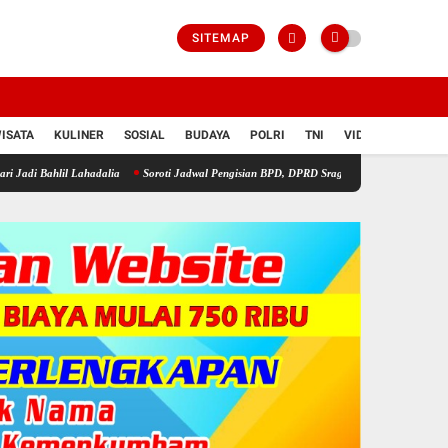
SITEMAP
ISATA
KULINER
SOSIAL
BUDAYA
POLRI
TNI
VIDIO
 Lahadalia
Soroti Jadwal Pengisian BPD, DPRD Sragen Waspadai Potensi Cacat Hukum d