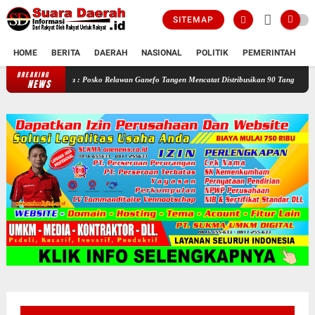
SITEMAP
HOME
BERITA
DAERAH
NASIONAL
POLITIK
PEMERINTAH
K
BREAKING
Selama Kemarau : Posko Relawan Ganefo Tangen Mencatat Distribusikan 90 Tangki Air Ber
NEWS