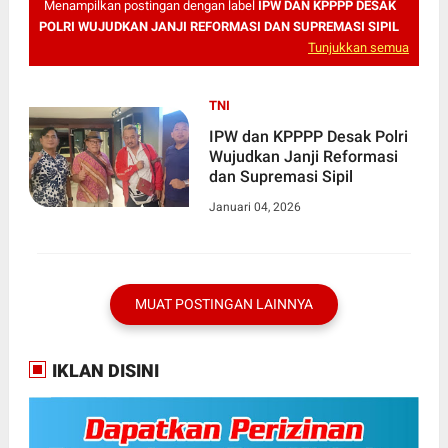
Menampilkan postingan dengan label
IPW DAN KPPPP DESAK
POLRI WUJUDKAN JANJI REFORMASI DAN SUPREMASI SIPIL
Tunjukkan semua
TNI
IPW dan KPPPP Desak Polri
Wujudkan Janji Reformasi
dan Supremasi Sipil
Januari 04, 2026
MUAT POSTINGAN LAINNYA
IKLAN DISINI