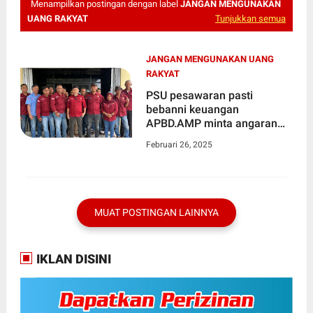
Menampilkan postingan dengan label
JANGAN MENGUNAKAN
UANG RAKYAT
Tunjukkan semua
JANGAN MENGUNAKAN UANG
RAKYAT
PSU pesawaran pasti
bebanni keuangan
APBD.AMP minta angaran
masyarakat jangan di korban
Februari 26, 2025
kan
MUAT POSTINGAN LAINNYA
IKLAN DISINI