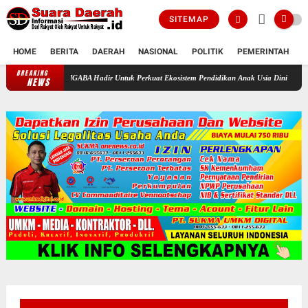
SITEMAP
HOME
BERITA
DAERAH
NASIONAL
POLITIK
PEMERINTAH
K
BREAKING
IGABA Hadir Untuk Perkuat Ekosistem Pendidikan Anak Usia Dini
Sudah Lama 
NEWS