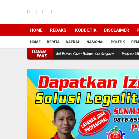
HOME
REDAKSI
KODE ETIK
DISCLAIMER
P
HOME
BERITA
DAERAH
NASIONAL
POLITIK
PEM
BREAKING
PD, DPRD Sragen Waspadai Potensi Cacat Hukum dan Sengketa
Profesor Minta Presiden R
NEWS