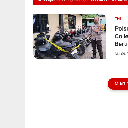
TNI
Pols
Coll
Bert
Mei 09, 
MUAT 