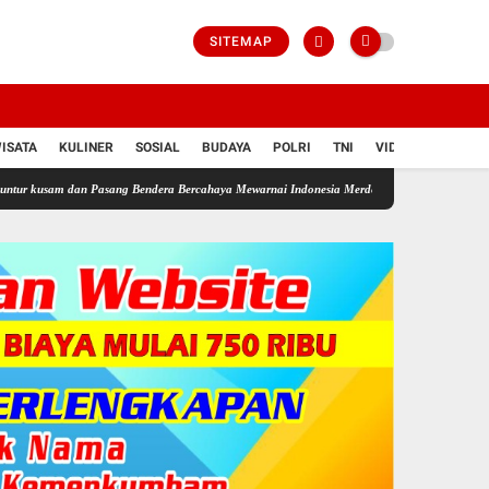
SITEMAP
ISATA
KULINER
SOSIAL
BUDAYA
POLRI
TNI
VIDIO
 dan Pasang Bendera Bercahaya Mewarnai Indonesia Merdeka !!!
Dikeluhkan Warga Jono T