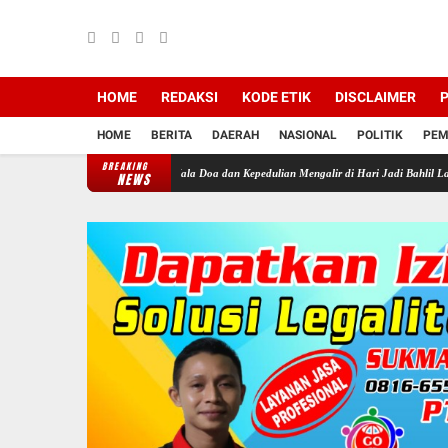
HOME
REDAKSI
KODE ETIK
DISCLAIMER
P
HOME
BERITA
DAERAH
NASIONAL
POLITIK
PEM
BREAKING
mmadiyah Sragen: Kala Doa dan Kepedulian Mengalir di Hari Jadi Bahlil Lahadalia
Soro
NEWS