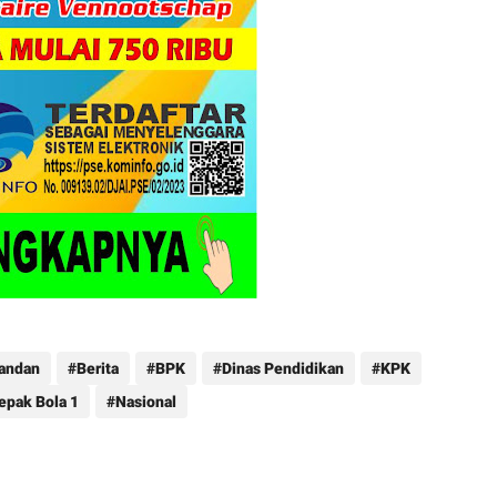
Pandan
Berita
BPK
Dinas Pendidikan
KPK
epak Bola 1
Nasional