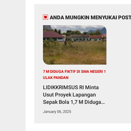
ANDA MUNGKIN MENYUKAI POST
7 M DIDUGA FIKTIF DI SMA NEGERI 1
ULAK PANDAN
LIDIKKRIMSUS RI Minta
Usut Proyek Lapangan
Sepak Bola 1,7 M Diduga
Fiktif di SMA Negeri 1 Ulak
January 06, 2025
Pandan