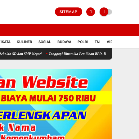
SITEMAP
ISATA
KULINER
SOSIAL
BUDAYA
POLRI
TNI
VIDIO
P Negeri
Tanggapi Dinamika Pemilihan BPD, Dinas PMD Tekankan Banyak Hal Jadi Keb