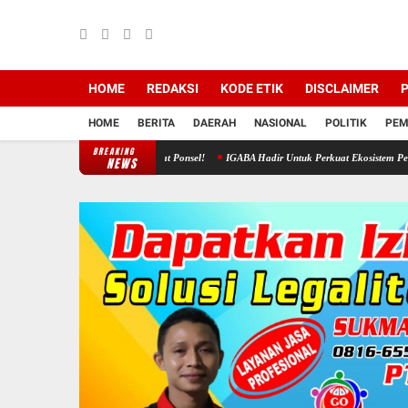
HOME
REDAKSI
KODE ETIK
DISCLAIMER
P
HOME
BERITA
DAERAH
NASIONAL
POLITIK
PEM
BREAKING
ah Kini Cukup Lewat Ponsel!
IGABA Hadir Untuk Perkuat Ekosistem Pendidikan Anak Usia
NEWS