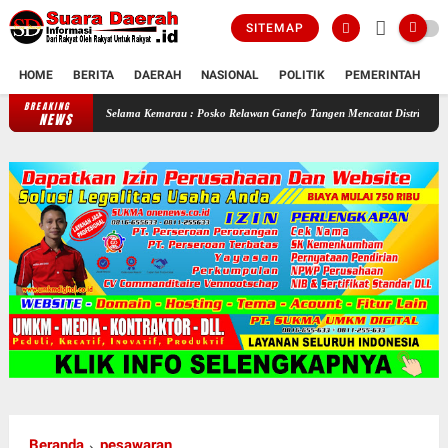
SITEMAP
HOME
BERITA
DAERAH
NASIONAL
POLITIK
PEMERINTAH
K
BREAKING
Selama Kemarau : Posko Relawan Ganefo Tangen Mencatat Distribusikan 90 Tangki Ai
NEWS
Beranda
pesawaran