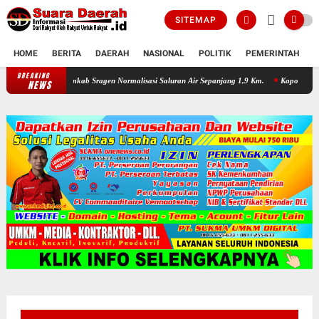
SITEMAP
HOME
BERITA
DAERAH
NASIONAL
POLITIK
PEMERINTAH
K
BREAKING
Tanon, Pemkab Sragen Normalisasi Saluran Air Sepanjang 1,9 Km.
Kapolres Sragen Kum
NEWS