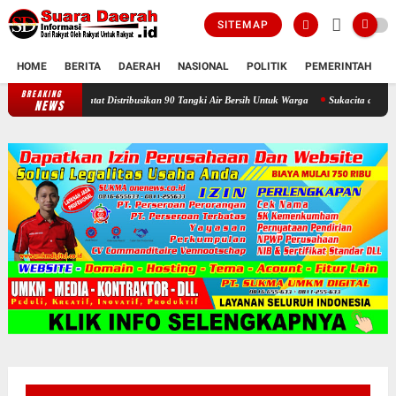
SITEMAP
HOME
BERITA
DAERAH
NASIONAL
POLITIK
PEMERINTAH
K
BREAKING
Selama Kemarau : Posko Relawan Ganefo Tangen Mencatat Distribusikan
NEWS