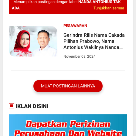
Menampilkan postingan dengan label
NANDA ANTONIUS TAK
ADA
Tunjukkan semua
PESAWARAN
Gerindra Rilis Nama Cakada
Pilihan Prabowo, Nama
Antonius Wakilnya Nanda
Indira Tidak Muncul
November 08, 2024
MUAT POSTINGAN LAINNYA
IKLAN DISINI