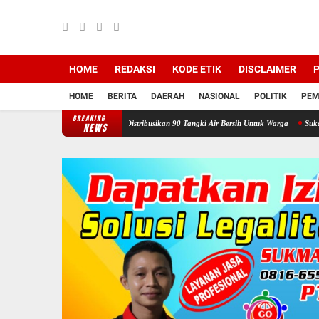
HOME
REDAKSI
KODE ETIK
DISCLAIMER
P
HOME
BERITA
DAERAH
NASIONAL
POLITIK
PEM
BREAKING
 Tangen Mencatat Distribusikan 90 Tangki Air Bersih Untuk Warga
Sukacita di Panti Ya
NEWS