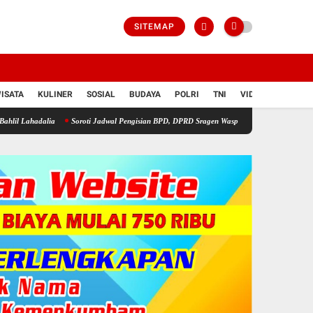
SITEMAP
ISATA
KULINER
SOSIAL
BUDAYA
POLRI
TNI
VIDIO
Soroti Jadwal Pengisian BPD, DPRD Sragen Waspadai Potensi Cacat Hukum dan Sengket