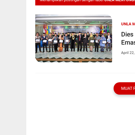
UNLA M
Dies
Ema
April 22
MUAT 