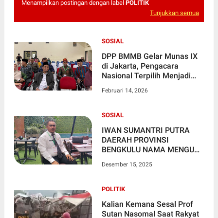
Menampilkan postingan dengan label
POLITIK
Tunjukkan semua
SOSIAL
DPP BMMB Gelar Munas IX
di Jakarta, Pengacara
Nasional Terpilih Menjadi
Ketua Umum DPP BMMB
Februari 14, 2026
periode 2026-2030
SOSIAL
IWAN SUMANTRI PUTRA
DAERAH PROVINSI
BENGKULU NAMA MENGUAT
DI BURSA SEKDA REJANG
Desember 15, 2025
LEBONG DAN MEMILIKI
KEMAMPUAN TERBAIK
POLITIK
Kalian Kemana Sesal Prof
Sutan Nasomal Saat Rakyat