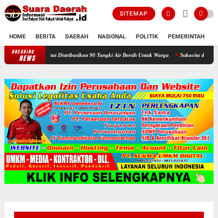
SITEMAP
HOME
BERITA
DAERAH
NASIONAL
POLITIK
PEMERINTAH
K
BREAKING
Selama Kemarau : Posko Relawan Ganefo Tangen Mencatat Distribusikan 
NEWS