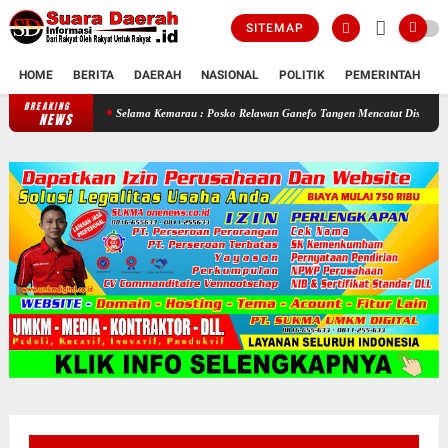
SITEMAP
HOME
BERITA
DAERAH
NASIONAL
POLITIK
PEMERINTAH
K
BREAKING
Selama Kemarau : Posko Relawan Ganefo Tangen Mencatat Distribusikan 90 Ta
NEWS