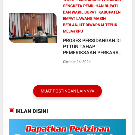
TEPUK MEJA
SENGKETA PEMILIHAN BUPATI
DAN WAKIL BUPATI KABUPATEN
EMPAT LAWANG MASIH
BERLANJUT DIWARNAI TEPUK
MEJA#KPU
PROSES PERSIDANGAN DI
PTTUN TAHAP
PEMERIKSAAN PERKARA
SENGKETA PEMILIHAN
Oktober 24, 2024
BUPATI DAN WAKIL BUPATI
KABUPATEN EMPAT
LAWANG MASIH
BERLANJUT DIWARNAI
TEPUK MEJA
MUAT POSTINGAN LAINNYA
IKLAN DISINI