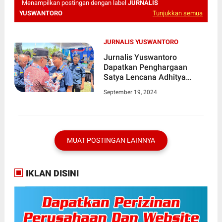
Menampilkan postingan dengan label
JURNALIS
YUSWANTORO
Tunjukkan semua
JURNALIS YUSWANTORO
Jurnalis Yuswantoro
Dapatkan Penghargaan
Satya Lencana Adhitya
Karya Mahatva Yodha Utama
September 19, 2024
dari Karang Taruna
MUAT POSTINGAN LAINNYA
IKLAN DISINI