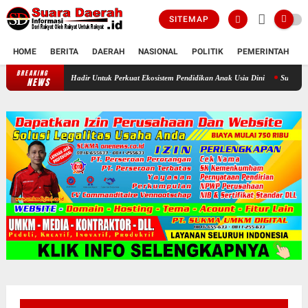
SITEMAP
HOME
BERITA
DAERAH
NASIONAL
POLITIK
PEMERINTAH
K
BREAKING
IGABA Hadir Untuk Perkuat Ekosistem Pendidikan Anak Usia Dini
Sudah Lama Koson
NEWS