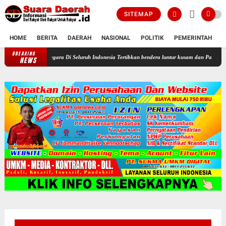
SITEMAP
HOME
BERITA
DAERAH
NASIONAL
POLITIK
PEMERINTAH
K
BREAKING
Profesor Minta Presiden RI Perintahkan Semua Aparatur Negara Di Seluru
NEWS