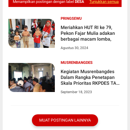
Menampilkan postingan dengan label
DESA
Tunjukkan semua
PRINGSEWU
Meriahkan HUT RI ke 79,
Pekon Fajar Mulia adakan
berbagai macam lomba,
Agustus 30, 2024
MUSRENBANGDES
Kegiatan Musrenbangdes
Dalam Rangka Penetapan
Skala Prioritas RKPDES TA
2024 Desa Jugalajaya
September 18, 2023
MUAT POSTINGAN LAINNYA