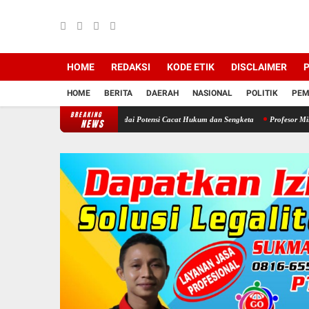
HOME
REDAKSI
KODE ETIK
DISCLAIMER
P
HOME
BERITA
DAERAH
NASIONAL
POLITIK
PEM
BREAKING
PD, DPRD Sragen Waspadai Potensi Cacat Hukum dan Sengketa
Profesor Minta Presiden R
NEWS