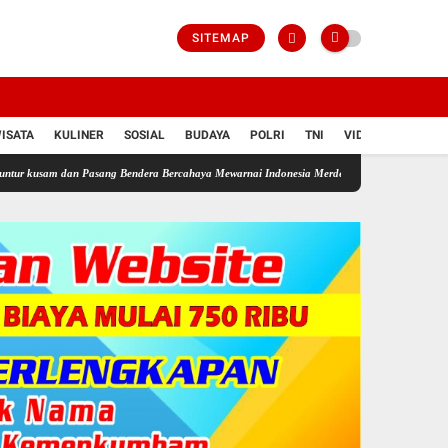
SITEMAP
ISATA
KULINER
SOSIAL
BUDAYA
POLRI
TNI
VIDIO
 dan Pasang Bendera Bercahaya Mewarnai Indonesia Merdeka !!!
Dikeluhkan Warga Jono T