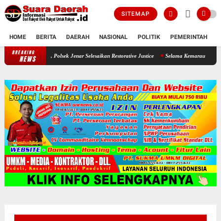
SITEMAP
HOME
BERITA
DAERAH
NASIONAL
POLITIK
PEMERINTAH
K
BREAKING
Seorang Ayah Mencuri Jagung Demi Sang Buah Hatinya , Polsek Jenar Sel
NEWS