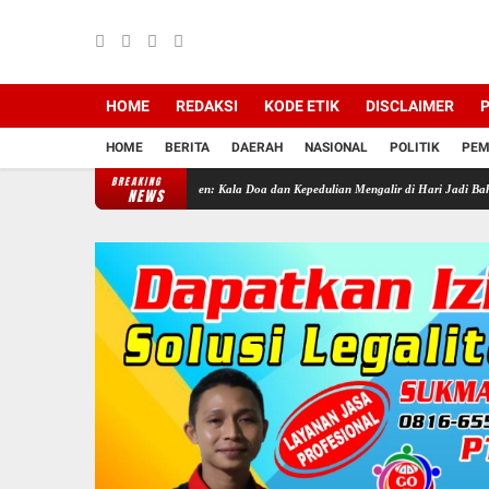
HOME
REDAKSI
KODE ETIK
DISCLAIMER
P
HOME
BERITA
DAERAH
NASIONAL
POLITIK
PEM
BREAKING
tim Muhammadiyah Sragen: Kala Doa dan Kepedulian Mengalir di Hari Jadi Bahlil Lahadalia
NEWS