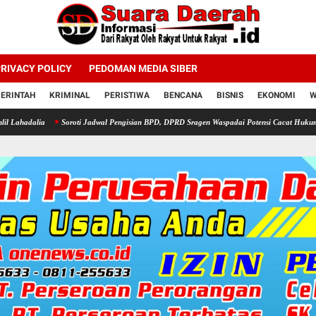
RIVACY POLICY
PEDOMAN MEDIA SIBER
ERINTAH
KRIMINAL
PERISTIWA
BENCANA
BISNIS
EKONOMI
W
Soroti Jadwal Pengisian BPD, DPRD Sragen Waspadai Potensi Cacat Hukum dan Sengket