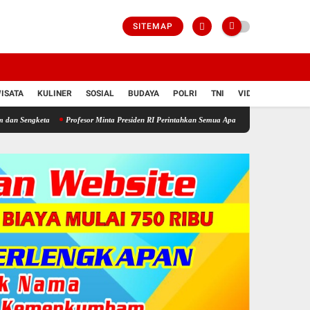
SITEMAP
ISATA
KULINER
SOSIAL
BUDAYA
POLRI
TNI
VIDIO
a
Profesor Minta Presiden RI Perintahkan Semua Aparatur Negara Di Seluruh Indonesia T