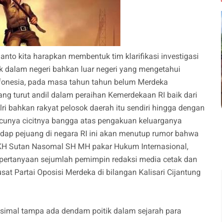
anto kita harapkan membentuk tim klarifikasi investigasi
 dalam negeri bahkan luar negeri yang mengetahui
i Infonesia, pada masa tahun tahun belum Merdeka
ng turut andil dalam peraihan Kemerdekaan RI baik dari
ri bahkan rakyat pelosok daerah itu sendiri hingga dengan
ucunya cicitnya bangga atas pengakuan keluarganya
dap pejuang di negara RI ini akan menutup rumor bahwa
 Dr KH Sutan Nasomal SH MH pakar Hukum Internasional,
rtanyaan sejumlah pemimpin redaksi media cetak dan
sat Partai Oposisi Merdeka di bilangan Kalisari Cijantung
simal tampa ada dendam poitik dalam sejarah para