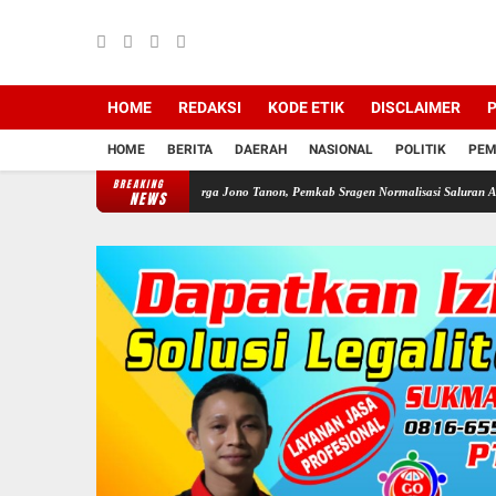
HOME
REDAKSI
KODE ETIK
DISCLAIMER
P
HOME
BERITA
DAERAH
NASIONAL
POLITIK
PEM
BREAKING
Profesor Minta Presiden RI Perintahkan Semua Aparat
NEWS