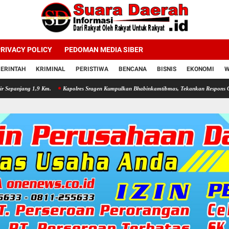
RIVACY POLICY
PEDOMAN MEDIA SIBER
ERINTAH
KRIMINAL
PERISTIWA
BENCANA
BISNIS
EKONOMI
W
ur Negara Di Seluruh Indonesia Tertibkan bendera luntur kusam dan Pasang Bendera Bercaha