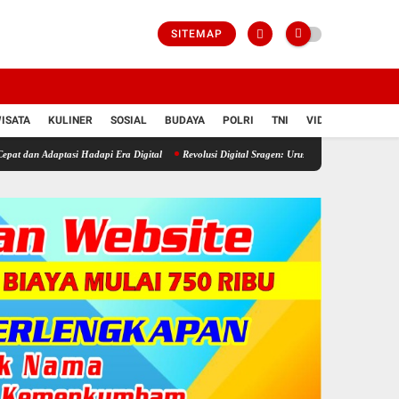
SITEMAP
ISATA
KULINER
SOSIAL
BUDAYA
POLRI
TNI
VIDIO
ya Mewarnai Indonesia Merdeka !!!
Dikeluhkan Warga Jono Tanon, Pemkab Sragen Normali