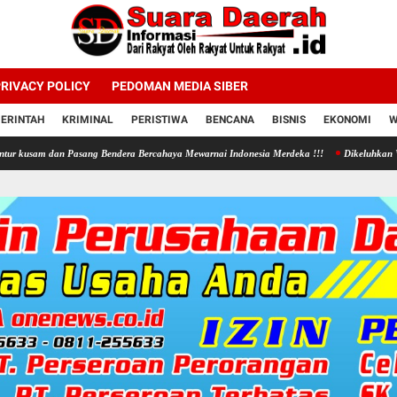
RIVACY POLICY
PEDOMAN MEDIA SIBER
ERINTAH
KRIMINAL
PERISTIWA
BENCANA
BISNIS
EKONOMI
W
n Pasang Bendera Bercahaya Mewarnai Indonesia Merdeka !!!
Dikeluhkan Warga Jono Tano