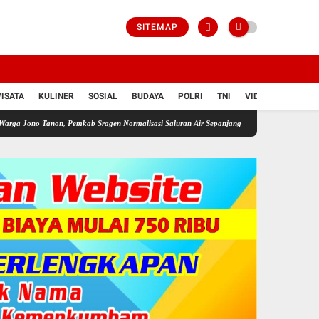
SITEMAP
ISATA
KULINER
SOSIAL
BUDAYA
POLRI
TNI
VIDIO
n, Pemkab Sragen Normalisasi Saluran Air Sepanjang 1,9 Km.
Kapolres Sragen Kumpulk