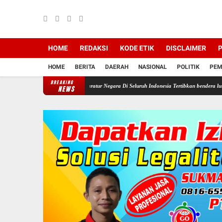
HOME
REDAKSI
KODE ETIK
DISCLAIMER
P
HOME
BERITA
DAERAH
NASIONAL
POLITIK
PEM
BREAKING
Perintahkan Semua Aparatur Negara Di Seluruh Indonesia Tertibkan bendera luntur kusam da
NEWS