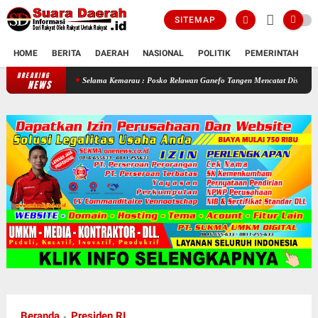
SITEMAP
HOME
BERITA
DAERAH
NASIONAL
POLITIK
PEMERINTAH
K
BREAKING
Selama Kemarau : Posko Relawan Ganefo Tangen Mencatat Distribusikan 90 Tangki Ai
NEWS
Beranda
Presiden RI