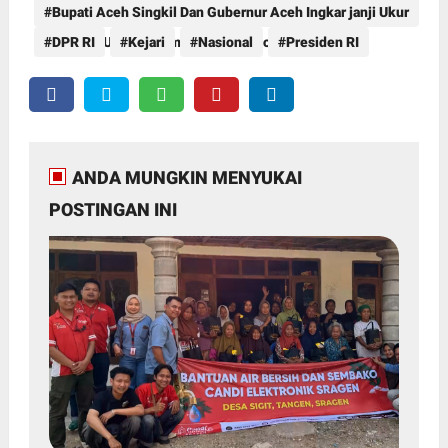
Bupati Aceh Singkil Dan Gubernur Aceh Ingkar janji Ukur
Ulang HGU Dan Plasma Diduga Bohong Belaka.
DPR RI
Kejari
Nasional
Presiden RI
Masyarakat Butuh Bukti Bukan Janji
ANDA MUNGKIN MENYUKAI
POSTINGAN INI