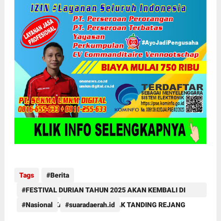
Tags
Berita
FESTIVAL DURIAN TAHUN 2025 AKAN KEMBALI DI
LAKSANAKAN DI PADANG ULAK TANDING REJANG
Nasional
suaradaerah.id
LEBONG DENGAN PERSIAPAN YANG MATANG#