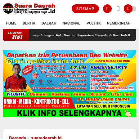
SITEMAP
HOME
BERITA
DAERAH
NASIONAL
POLITIK
PEMERINTAH
K
BREAKING
uhammadiyah Sragen: Kala Doa dan Kepedulian Mengalir di Hari Jadi Bahlil Lahadalia
S
NEWS
Beranda
suaradaerah.id