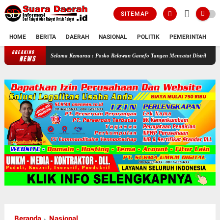
SITEMAP
HOME
BERITA
DAERAH
NASIONAL
POLITIK
PEMERINTAH
K
BREAKING
Selama Kemarau : Posko Relawan Ganefo Tangen Mencatat Distribusikan 90 Tangki Ai
NEWS
Beranda
Nasional